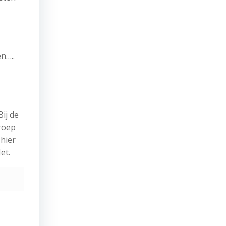
n…..
Bij de
groep
hier
et.