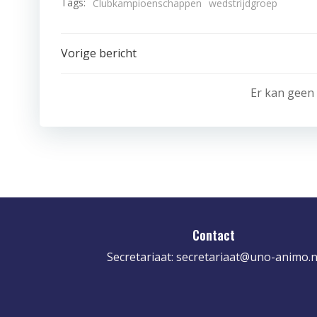
Tags:
Clubkampioenschappen
wedstrijdgroep
Bericht
Vorige bericht
navigatie
Er kan geen
Contact
Secretariaat:
secretariaat@uno-animo.n