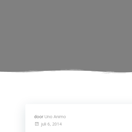
door
Uno Animo
juli 6, 2014