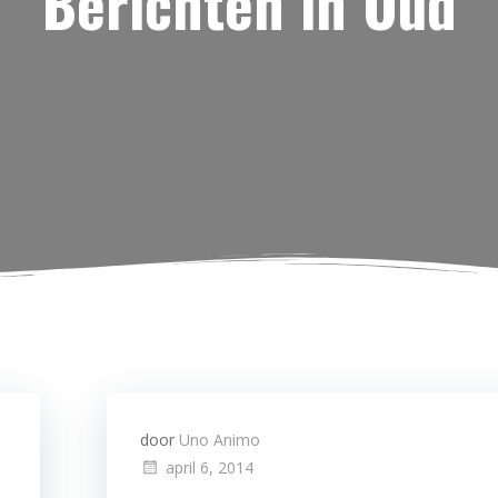
Berichten in Oud
door
Uno Animo
april 6, 2014