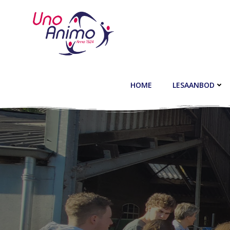
Ga
naar
de
inhoud
HOME
LESAANBOD