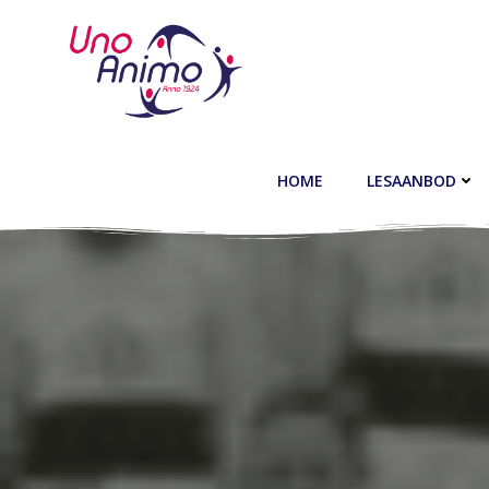
Ga
naar
de
inhoud
HOME
LESAANBOD