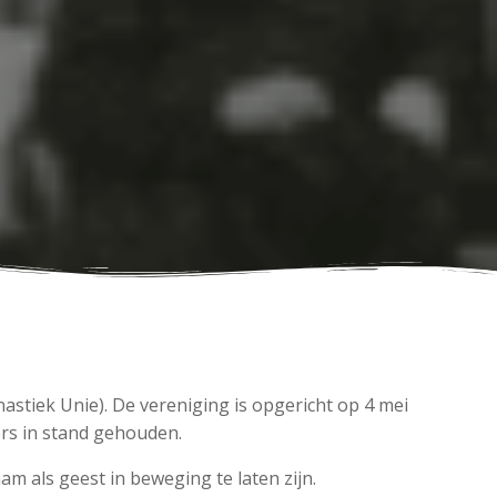
stiek Unie). De vereniging is opgericht op 4 mei
ers in stand gehouden.
m als geest in beweging te laten zijn.