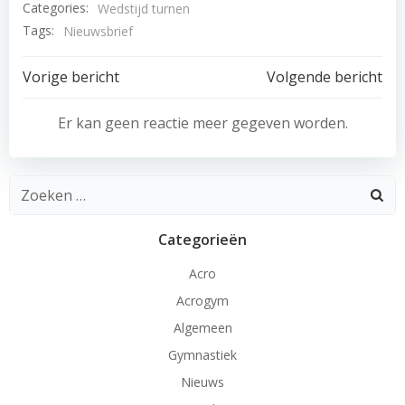
Categories:
Wedstijd turnen
Tags:
Nieuwsbrief
Bericht
Bericht
Vorige bericht
Volgende bericht
navigatie
navigatie
Er kan geen reactie meer gegeven worden.
Zoeken
naar:
Categorieën
Acro
Acrogym
Algemeen
Gymnastiek
Nieuws