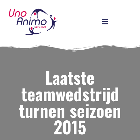
Ga
naar
de
inhoud
Laatste
teamwedstrijd
turnen seizoen
2015