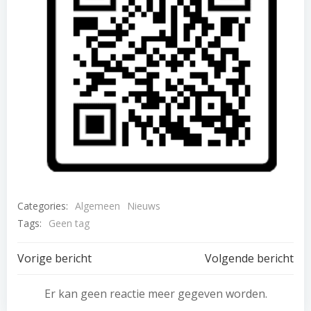
Categories:
Algemeen
Nieuws
Tags:
Geen tag
Bericht
Bericht
Vorige bericht
Volgende bericht
navigatie
navigatie
Er kan geen reactie meer gegeven worden.