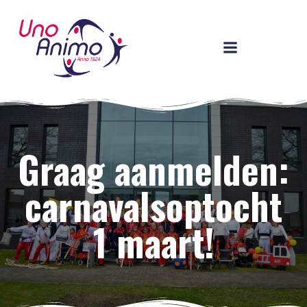
Ga
naar
de
inhoud
Graag aanmelden:
carnavalsoptocht
1 maart!