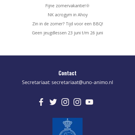
Fijne zomervakantie!🌞
NK acrogym in Ahoy
Zin in de zomer? Tijd voor een BBQ!
Geen jeugdlessen 23 juni t/m 26 juni
Contact
Secretariaat:
secretariaat@uno-animo.nl