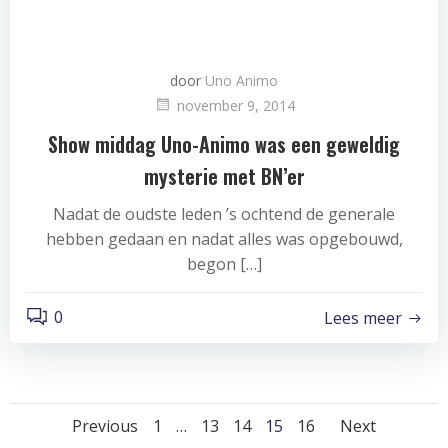
door
Uno Animo
november 9, 2014
Show middag Uno-Animo was een geweldig
mysterie met BN’er
Nadat de oudste leden ’s ochtend de generale
hebben gedaan en nadat alles was opgebouwd,
begon […]
0
Lees meer
Berichten
Berichten
Bericht
Pagina
Pagina
Pagina
Pagina
Pagina
Previous
1
…
13
14
15
16
Next