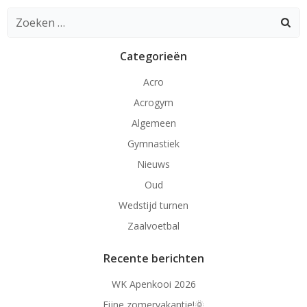
navigatie
navigatie
navigat
Zoeken
naar:
Categorieën
Acro
Acrogym
Algemeen
Gymnastiek
Nieuws
Oud
Wedstijd turnen
Zaalvoetbal
Recente berichten
WK Apenkooi 2026
Fijne zomervakantie!🌞